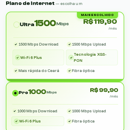
Plano de Internet
— escolha um
MAIS ESCOLHIDO
R$ 119,90
1500
Mbps
Ultra
/mês
1500 Mbps Download
1500 Mbps Upload
Tecnologia XGS-
Wi-Fi 6 Plus
PON
Mais rápida do Ceará
Fibra óptica
R$ 99,90
1000
Pro
Mbps
/mês
1000 Mbps Download
1000 Mbps Upload
Wi-Fi 6 Plus
Fibra óptica