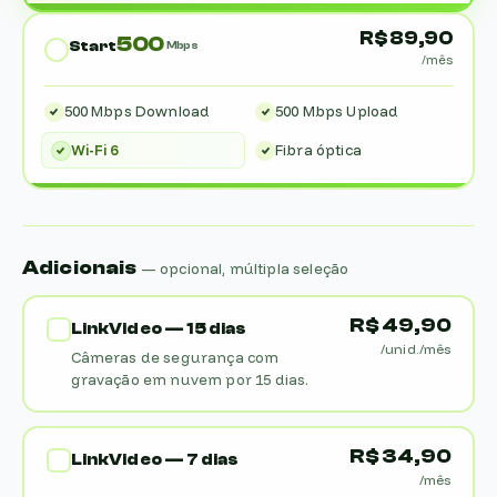
R$ 89,90
500
Start
Mbps
/mês
500 Mbps Download
500 Mbps Upload
Wi-Fi 6
Fibra óptica
Adicionais
— opcional, múltipla seleção
R$ 49,90
LinkVideo — 15 dias
/unid./mês
Câmeras de segurança com
gravação em nuvem por 15 dias.
R$ 34,90
LinkVideo — 7 dias
/mês