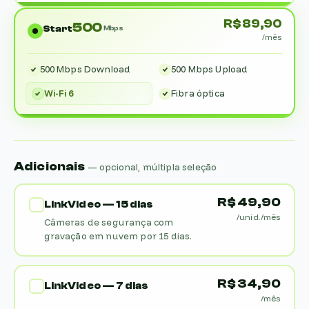
R$ 89,90
500
Start
Mbps
/mês
500 Mbps Download
500 Mbps Upload
Wi-Fi 6
Fibra óptica
Adicionais
— opcional, múltipla seleção
R$ 49,90
LinkVideo — 15 dias
/unid./mês
Câmeras de segurança com
gravação em nuvem por 15 dias.
R$ 34,90
LinkVideo — 7 dias
/mês