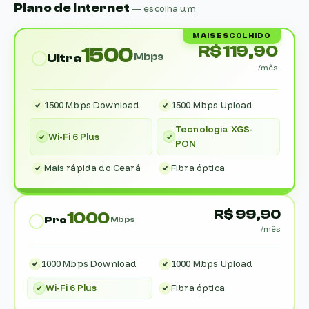
Plano de Internet
— escolha um
MAIS ESCOLHIDO
R$ 119,90
1500
Mbps
Ultra
/mês
1500 Mbps Download
1500 Mbps Upload
Tecnologia XGS-
Wi-Fi 6 Plus
PON
Mais rápida do Ceará
Fibra óptica
R$ 99,90
1000
Pro
Mbps
/mês
1000 Mbps Download
1000 Mbps Upload
Wi-Fi 6 Plus
Fibra óptica